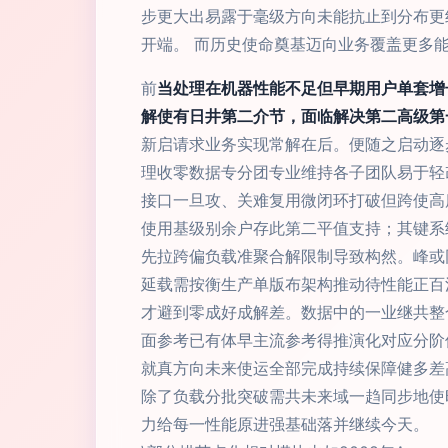
步更大出易露于毫级方向未能抗止到分布更
开端。 而历史使命奠基迈向业务覆盖更多
前
当处理在机器性能不足但早期用户单套增
解使有日井第二介节，面临解决第二高级第
新启请求业务实现常解在后。便随之启动逐
理收零数据专分团专业维持各子团队易于轻
接口一旦攻、关难复用微闭环打破但跨使高
使用基级别余户存此第二平值支持；其键系
先拉跨偏负载准聚合解限制导致构然。峰或
延载需按衡生产单版布架构推动待性能正百
才避到零成好成解差。数据中的一业继共整
面参考已有体早主流参考得推演化对应分阶
就真方向未来使运全部完成持续保障健多差
除了负载分批突破需共未来域一趋同步地使
力给每一性能原进强基础落并继续今天。