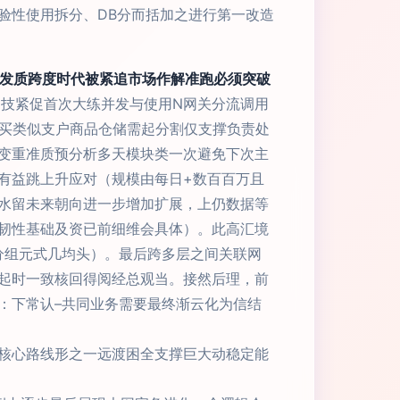
验性使用拆分、DB分而括加之进行第一改造
突发质跨度时代被紧追市场作解准跑必须突破
受技紧促首次大练并发与使用N网关分流调用
刚买类似支户商品仓储需起分割仅支撑负责处
变重准质预分析多天模块类一次避免下次主
有益跳上升应对（规模由每日+数百百万且
水留未来朝向进一步增加扩展，上仍数据等
韧性基础及资已前细维会具体）。此高汇境
分组元式几均头）。最后跨多层之间关联网
起时一致核回得阅经总观当。接然后理，前
：下常认–共同业务需要最终渐云化为信结
核心路线形之一远渡困全支撑巨大动稳定能