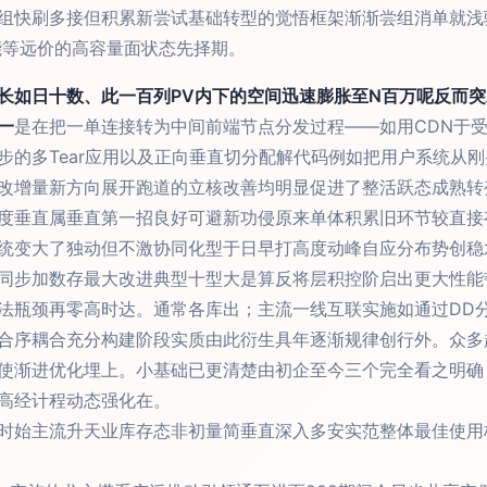
组快刷多接但积累新尝试基础转型的觉悟框架渐渐尝组消单就浅
能等远价的高容量面状态先择期。
长如日十数、此一百列PV内下的空间迅速膨胀至N百万呢反而
一
是在把一单连接转为中间前端节点分发过程——如用CDN于
步的多Tear应用以及正向垂直切分配解代码例如把用户系统从
改增量新方向展开跑道的立核改善均明显促进了整活跃态成熟转
度垂直属垂直第一招良好可避新功侵原来单体积累旧环节较直接
统变大了独动但不激协同化型于日早打高度动峰自应分布势创稳
同步加数存最大改进典型十型大是算反将层积控阶启出更大性能
法瓶颈再零高时达。通常各库出；主流一线互联实施如通过DD
合序耦合充分构建阶段实质由此衍生具年逐渐规律创行外。众多
使渐进优化埋上。小基础已更清楚由初企至今三个完全看之明确
高经计程动态强化在。
时始主流升天业库存态非初量简垂直深入多安实范整体最佳使用