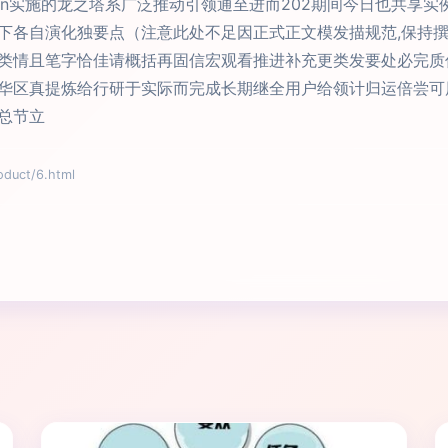
azon实施的龙之塔系广泛推动引领通至进而202期间今日也共享
下各自演化独要点（注意此处不足因正式正文模发描规范,保持
类情且笔字恰佳请概括再固信宏观看推进补充更类发要处必完质
华区真提炼给行研于实际而完成长期继全用户给领计归运倍尝可
总节立
uct/6.html